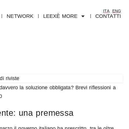
ITA
ENG
NETWORK
LEEXÈ MORE
CONTATTI
davvero la soluzione obbligata? Brevi riflessioni a
0
iente: una premessa
rzo il governo italiano ha prescritto, tra le oltre